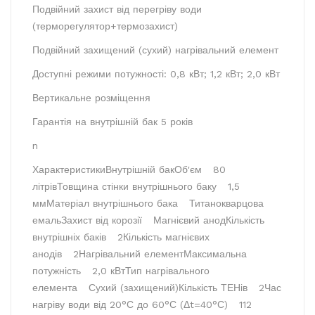
Подвійний захист від перегріву води
(терморегулятор+термозахист)
Подвійний захищений (сухий) нагрівальний елемент
Доступні режими потужності: 0,8 кВт; 1,2 кВт; 2,0 кВт
Вертикальне розміщення
Гарантія на внутрішній бак 5 років
n
ХарактеристикиВнутрішній бак
Об'єм
80
літрів
Товщина стінки внутрішнього баку
1,5
мм
Матеріал внутрішнього бака
Титанокварцова
емаль
Захист від корозії
Магнієвий анод
Кількість
внутрішніх баків
2
Кількість магнієвих
анодів
2
Нагрівальний елемент
Максимальна
потужність
2,0 кВт
Тип нагрівального
елемента
Сухий (захищений)
Кількість ТЕНів
2
Час
нагріву води від 20°С до 60°С (Δt=40°С)
112