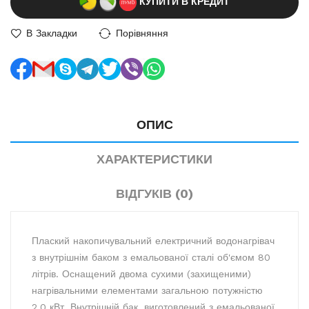
КУПИТИ В КРЕДИТ
В Закладки
Порівняння
ОПИС
ХАРАКТЕРИСТИКИ
ВІДГУКІВ (0)
Плаский накопичувальний електричний водонагрівач
з внутрішнім баком з емальованої сталі об'ємом 80
літрів. Оснащений двома сухими (захищеними)
нагрівальними елементами загальною потужністю
2,0 кВт. Внутрішній бак, виготовлений з емальованої