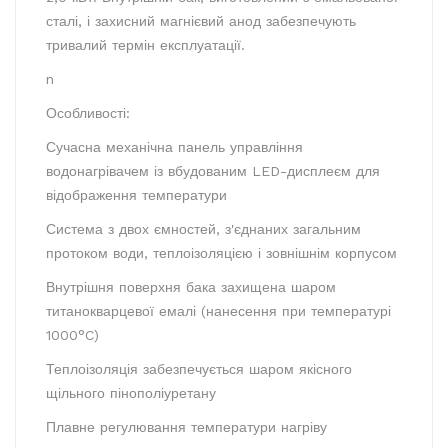
сталі, і захисний магнієвий анод забезпечують
тривалий термін експлуатації.
n
Особливості:
Сучасна механічна панель управління
водонагрівачем із вбудованим LED-дисплеєм для
відображення температури
Система з двох ємностей, з'єднаних загальним
протоком води, теплоізоляцією і зовнішнім корпусом
Внутрішня поверхня бака захищена шаром
титанокварцевої емалі (нанесення при температурі
1000°C)
Теплоізоляція забезпечується шаром якісного
щільного пінополіуретану
Плавне регулювання температури нагріву