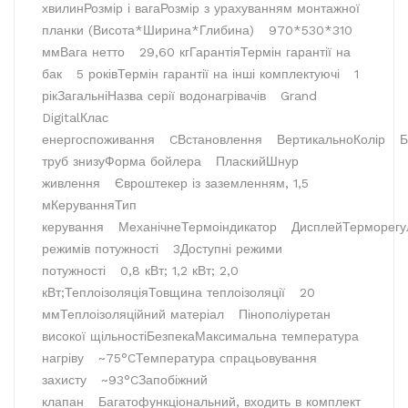
хвилин
Розмір і вага
Розмір з урахуванням монтажної
планки (Висота*Ширина*Глибина)
970*530*310
мм
Вага нетто
29,60 кг
Гарантія
Термін гарантії на
бак
5 років
Термін гарантії на інші комплектуючі
1
рік
Загальні
Назва серії водонагрівачів
Grand
Digital
Клас
енергоспоживання
C
Встановлення
Вертикально
Колір
Б
труб знизу
Форма бойлера
Плаский
Шнур
живлення
Євроштекер із заземленням, 1,5
м
Керування
Тип
керування
Механічне
Термоіндикатор
Дисплей
Терморегу
режимів потужності
3
Доступні режими
потужності
0,8 кВт; 1,2 кВт; 2,0
кВт;
Теплоізоляція
Товщина теплоізоляції
20
мм
Теплоізоляційний матеріал
Пінополіуретан
високої щільності
Безпека
Максимальна температура
нагріву
~75°C
Температура спрацьовування
захисту
~93°C
Запобіжний
клапан
Багатофункціональний, входить в комплект