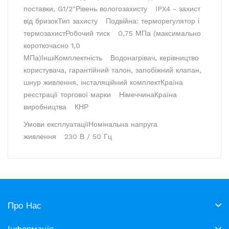
поставки, G1/2"
Рівень вологозахисту
IPX4 - захист
від бризок
Тип захисту
Подвійна: терморегулятор і
термозахист
Робочий тиск
0,75 МПа (максимально
короткочасно 1,0
МПа)
Інші
Комплектність
Водонагрівач, керівництво
користувача, гарантійний талон, запобіжний клапан,
шнур живлення, інсталяційний комплект
Країна
реєстрації торгової марки
Німеччина
Країна
виробництва
КНР
Умови експлуатації
Номінальна напруга
живлення
230 В / 50 Гц
Про Нас
Інформація