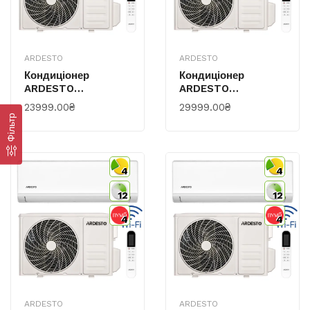
ARDESTO
ARDESTO
Кондиціонер
Кондиціонер
ARDESTO
ARDESTO
CoolSmart 55м2
CoolSmart 70м2
23999.00₴
29999.00₴
Інвертор 18000BTU
Інвертор 24000BTU
Фільтр
5.1кВт A/A -15°С Wi-
7.0кВт A/A -15°С Wi-
Fi R32 Білий
Fi R32 Білий
4
4
12
12
4
4
ARDESTO
ARDESTO