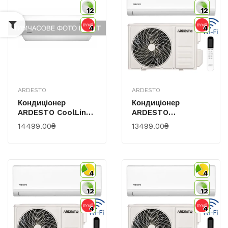
12
12
4
4
ARDESTO
ARDESTO
Кондиціонер
Кондиціонер
ARDESTO CoolLine
ARDESTO
35м2 On/off
CoolSmart 25м2
14499.00₴
13499.00₴
12000BTU 3.5кВт
Інвертор 9000BTU
A/A -7°С Wi-Fi R32
2.5кВт A/A -15°С Wi-
Білий
Fi R32 Білий
4
4
12
12
4
4