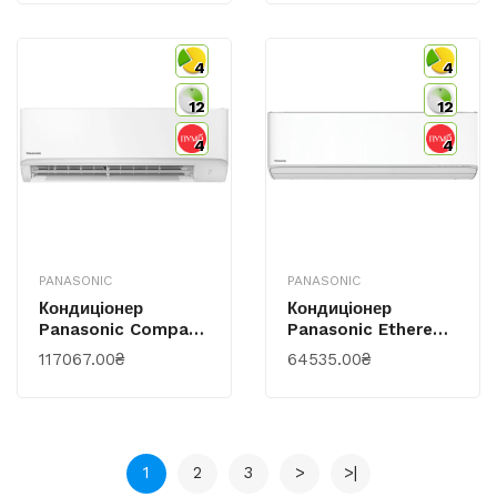
Wi-Fi R32 Білий
Wi-Fi R32 Білий
4
4
12
12
4
4
PANASONIC
PANASONIC
Кондиціонер
Кондиціонер
Panasonic Compact
Panasonic Etherea
Premium TZ 70м2
25м2 Інвертор
117067.00₴
64535.00₴
Інвертор 24000BTU
9000BTU 2.5кВт
7.1кВт A++/A+ -15°С
A+++/A+++ -20°С
Wi-Fi R32 Білий
Wi-Fi R32 Білий
1
2
3
>
>|