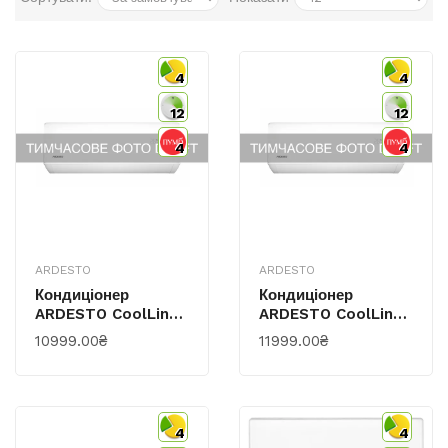
4
4
12
12
4
4
ARDESTO
ARDESTO
Кондиціонер
Кондиціонер
ARDESTO CoolLine
ARDESTO CoolLine
20м2 On/off
25м2 On/off
10999.00₴
11999.00₴
7000BTU 2.0кВт
9000BTU 2.5кВт A/A
A/A -7°С Wi-Fi R32
-7°С Wi-Fi R32
Білий
Білий
4
4