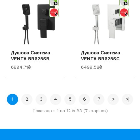
12
12
4
4
Душова Система
Душова Система
VENTA BR625SB
VENTA BR625SC
6894.71₴
6499.58₴
1
2
3
4
5
6
7
>
>|
Показано з 1 по 12 із 83 (7 сторінок)