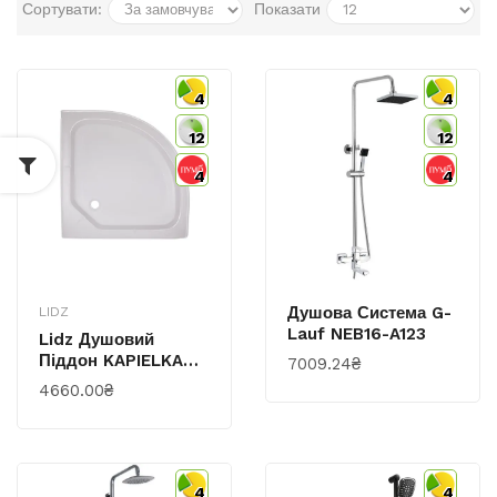
Сортувати:
Показати
4
4
12
12
4
4
Душова Система G-
LIDZ
Lauf NEB16-A123
Lidz Душовий
Піддон KAPIELKA
7009.24₴
ST80x80x14
4660.00₴
Низький,
Напівкруглий,
Діаметр Зливу 52
Мм
4
4