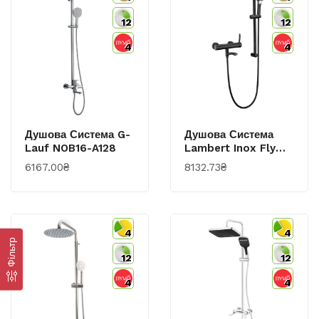
12
12
4
4
Душова Система G-
Душова Система
Lauf NOB16-A128
Lambert Inox Fly
LR7004B
6167.00₴
8132.73₴
4
4
Фільтр
12
12
4
4