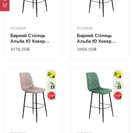
RICHMAN
RICHMAN
Барний Стілець
Барний Стілець
Альба Ю Хокер
Альба Ю Хокер
Комплектація Ніжки
Комплектація Ніжки
4176.00₴
3966.00₴
Чорні Оббивка
Чорні Оббивка
Флокс 13
Флорида Ред
4
4
12
12
4
4