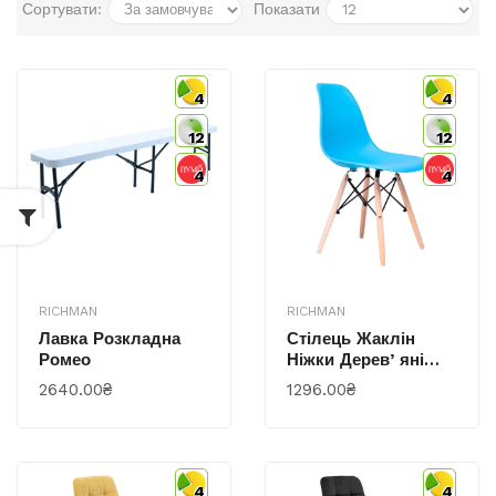
Сортувати:
Показати
4
4
12
12
4
4
RICHMAN
RICHMAN
Лавка Розкладна
Стілець Жаклін
Ромео
Ніжки Деревʼяні
Блакитний
2640.00₴
1296.00₴
4
4