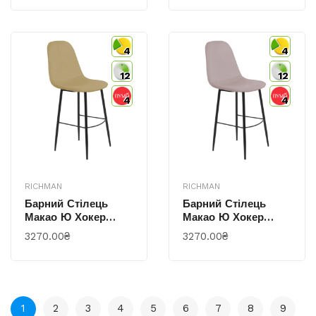
4
4
12
12
4
4
RICHMAN
RICHMAN
Барний Стілець
Барний Стілець
Макао Ю Хокер
Макао Ю Хокер
Ніжки Чорні Жасмін
Ніжки Чорні Жасмін
3270.00₴
3270.00₴
24
62
1
2
3
4
5
6
7
8
9