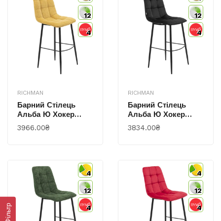
12
12
4
4
RICHMAN
RICHMAN
Барний Стілець
Барний Стілець
Альба Ю Хокер
Альба Ю Хокер
Комплектація Ніжки
Комплектація Ніжки
3966.00₴
3834.00₴
Чорні Оббивка
Чорні Оббивка
Мілан Альбер
Малколм 28
4
4
12
12
Фільтр
4
4