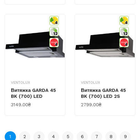
4
4
12
12
4
4
VENTOLUX
VENTOLUX
Витяжка GARDA 45
Витяжка GARDA 45
BK (700) LED
BK (700) LED 2S
3149.00₴
2799.00₴
1
2
3
4
5
6
7
8
9