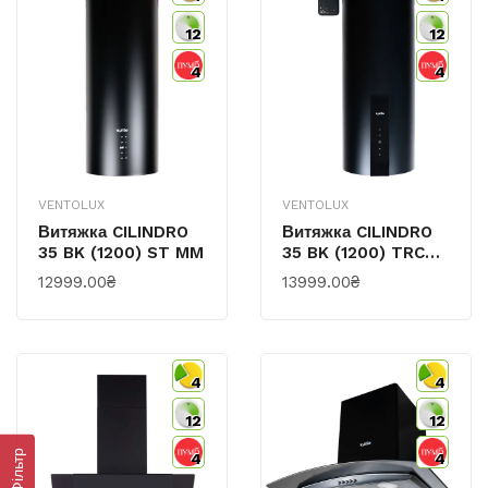
12
12
4
4
VENTOLUX
VENTOLUX
Витяжка CILINDRO
Витяжка CILINDRO
35 BK (1200) ST MM
35 BK (1200) TRC
MM
12999.00₴
13999.00₴
4
4
12
12
Фільтр
4
4