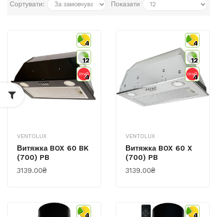
Сортувати:
Показати
4
4
12
12
4
4
VENTOLUX
VENTOLUX
Витяжка BOX 60 BK
Витяжка BOX 60 X
(700) PB
(700) PB
3139.00₴
3139.00₴
4
4