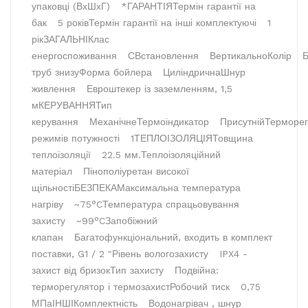
упаковці (ВхШхГ)
*
ГАРАНТІЯ
Термін гарантії на
бак
5 років
Термін гарантії на інші комплектуючі
1
рік
ЗАГАЛЬНІ
Клас
енергоспоживання
С
Встановлення
Вертикально
Колір
Б
труб знизу
Форма бойлера
Циліндрична
Шнур
живлення
Евроштекер із заземленням, 1,5
м
КЕРУВАННЯ
Тип
керування
Механічне
Термоіндикатор
Присутній
Терморег
режимів потужності
1
ТЕПЛОІЗОЛЯЦІЯ
Товщина
теплоізоляції
22.5 мм.
Теплоізоляційний
матеріал
Пінополіуретан високої
щільності
БЕЗПЕКА
Максимальна температура
нагріву
~75°C
Температура спрацьовування
захисту
~99°C
Запобіжний
клапан
Багатофункціональний, входить в комплект
поставки, G1 / 2 "
Рівень вологозахисту
IPX4 -
захист від бризок
Тип захисту
Подвійна:
терморегулятор і термозахист
Робочий тиск
0,75
МПа
ІНШІ
Комплектність
Водонагрівач , шнур