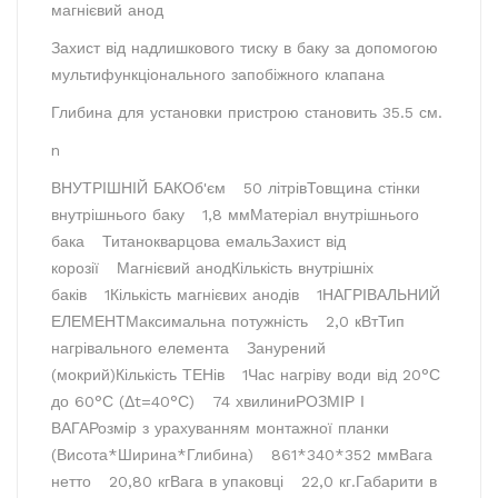
магнієвий анод
Захист від надлишкового тиску в баку за допомогою
мультифункціонального запобіжного клапана
Глибина для установки пристрою становить 35.5 см.
n
ВНУТРІШНІЙ БАК
Об'єм
50 літрів
Товщина стінки
внутрішнього баку
1,8 мм
Матеріал внутрішнього
бака
Титанокварцова емаль
Захист від
корозії
Магнієвий анод
Кількість внутрішніх
баків
1
Кількість магнієвих анодів
1
НАГРІВАЛЬНИЙ
ЕЛЕМЕНТ
Максимальна потужність
2,0 кВт
Тип
нагрівального елемента
Занурений
(мокрий)
Кількість ТЕНів
1
Час нагріву води від 20°С
до 60°С (Δt=40°С)
74 хвилини
РОЗМІР І
ВАГА
Розмір з урахуванням монтажної планки
(Висота*Ширина*Глибина)
861*340*352 мм
Вага
нетто
20,80 кг
Вага в упаковці
22,0 кг.
Габарити в