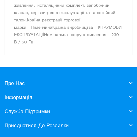
живлення, інсталяційний комплект, запобіжний
клапан, керівництво з експлуатації та гарантійний
талон.
Країна реєстрації торгової
марки
Німеччина
Країна виробництва
КНР
УМОВИ
ЕКСПЛУАТАЦІЇ
Номінальна напруга живлення
230
В / 50 Гц
Про Нас
Інформація
Служба Підтримки
Приєднатися До Розсилки