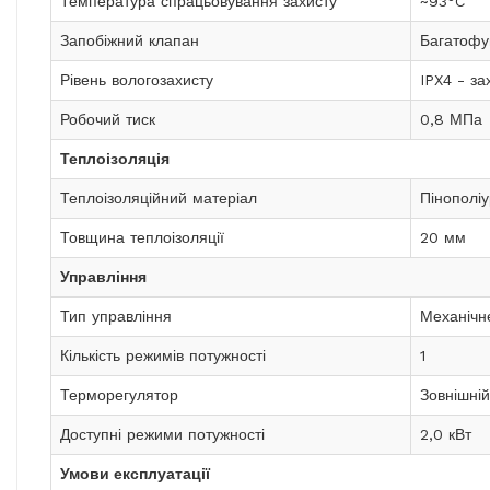
Температура спрацьовування захисту
~93°C
Запобіжний клапан
Багатофу
Рівень вологозахисту
IPX4 - за
Робочий тиск
0,8 МПа
Теплоізоляція
Теплоізоляційний матеріал
Пінополіу
Товщина теплоізоляції
20 мм
Управління
Тип управління
Механічн
Кількість режимів потужності
1
Терморегулятор
Зовнішній
Доступні режими потужності
2,0 кВт
Умови експлуатації