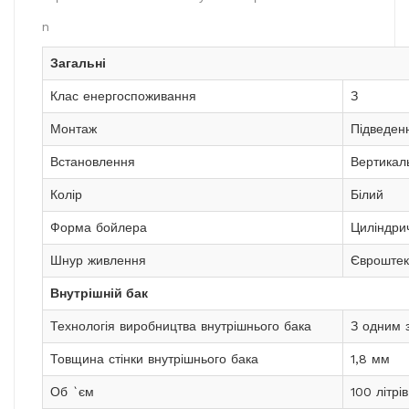
n
Загальні
Клас енергоспоживання
З
Монтаж
Підведен
Встановлення
Вертикал
Колір
Білий
Форма бойлера
Циліндри
Шнур живлення
Євроштек
Внутрішній бак
Технологія виробництва внутрішнього бака
З одним 
Товщина стінки внутрішнього бака
1,8 мм
Об `єм
100 літрів