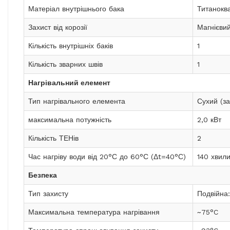
Матеріал внутрішнього бака
Титанокв
Захист від корозії
Магнієви
Кількість внутрішніх баків
1
Кількість зварних швів
1
Нагрівальний елемент
Тип нагрівального елемента
Сухий (з
максимальна потужність
2,0 кВт
Кількість ТЕНів
2
Час нагріву води від 20°С до 60°С (Δt=40°С)
140 хвил
Безпека
Тип захисту
Подвійна
Максимальна температура нагрівання
~75°C