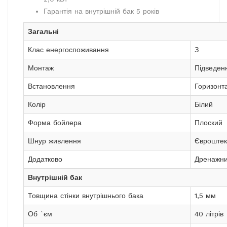
Гарантія на внутрішній бак 5 років
Загальні
Клас енергоспоживання
З
Монтаж
Підведен
Встановлення
Горизонт
Колір
Білий
Форма бойлера
Плоский
Шнур живлення
Євроштек
Додатково
Дренажни
Внутрішній бак
Товщина стінки внутрішнього бака
1,5 мм
Об `єм
40 літрів