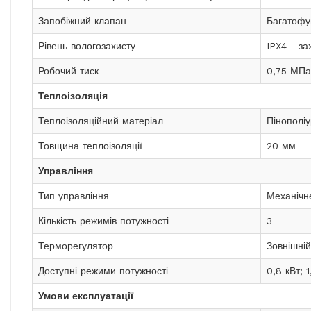
Запобіжний клапан
Багатофу
Рівень вологозахисту
IPX4 - за
Робочий тиск
0,75 МПа
Теплоізоляція
Теплоізоляційний матеріал
Пінополіу
Товщина теплоізоляції
20 мм
Управління
Тип управління
Механічн
Кількість режимів потужності
3
Терморегулятор
Зовнішній
Доступні режими потужності
0,8 кВт; 1
Умови експлуатації