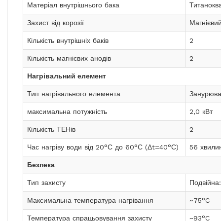
Матеріал внутрішнього бака
Титанокв
Захист від корозії
Магнієви
Кількість внутрішніх баків
2
Кількість магнієвих анодів
2
Нагрівальний елемент
Тип нагрівального елемента
Занурюва
максимальна потужність
2,0 кВт
Кількість ТЕНів
2
Час нагріву води від 20°С до 60°С (Δt=40°С)
56 хвили
Безпека
Тип захисту
Подвійна
Максимальна температура нагрівання
~75°C
Температура спрацьовування захисту
~93°C