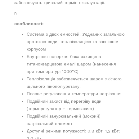
забезпечують тривалий термін експлуатації.
n
особливості:
Система з двох ємностей, з'єднаних загальною
протокою води, теплоізоляцією та зовнішнім
корпусом
Внутрішня поверхня бака захищена
титанокварцевою емалі шаром (нанесення
при температурі 1000°C)
Теплоізоляція забезпечується шаром якісного
щільного пінополіуретану.
Плавне регулювання температури нагрівання
Подвійний захист від перегріву води
(терморегулятор + термозахист)
Подвійний занурювальний (мокрий)
нагрівальний елемент
Доступні режими потужності: 0,8 кВт; 1,2 кВт;
2,0 кВт