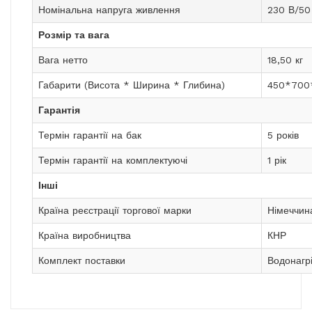
Номінальна напруга живлення
230 В/50
Розмір та вага
Вага нетто
18,50 кг
Габарити (Висота * Ширина * Глибина)
450*700
Гарантія
Термін гарантії на бак
5 років
Термін гарантії на комплектуючі
1 рік
Інші
Країна реєстрації торгової марки
Німеччин
Країна виробництва
КНР
Комплект поставки
Водонагрі