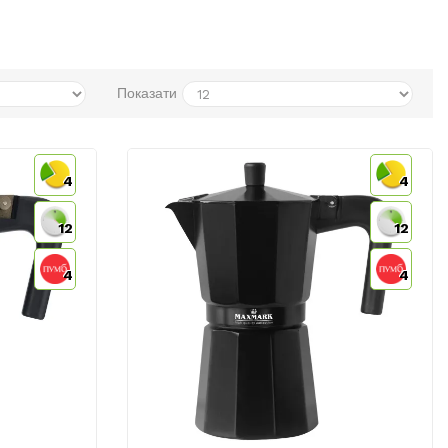
Показати
4
4
12
12
4
4