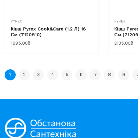
PYREX
PYREX
Ківш Pyrex Cook&Care (1.2 Л) 16
Ківш Pyre
См (7120910)
См (71209
1895.00₴
2135.00₴
КУПИТИ
КУПИТИ
1
2
3
4
5
6
7
8
9