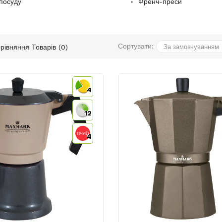
посуду
Френч-преси
Сортувати:
рівняння Товарів (0)
4
12
4