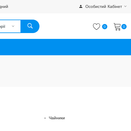
дний
Особистий Кабінет
рії
0
0
Чайники