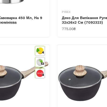
PYREX
Кавоварка 450 Мл, На 9
Деко Для Випікання Pyre
люмінієва
32х26х2 См (7092323)
775.00₴
КУПИТИ
4
12
4