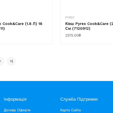
PYREX
x Cook&Care (1.8 Л) 18
Ківш Pyrex Cook&Care (2
11)
См (7120912)
2315.00₴
КУПИТИ
>
>|
Інформація
Служба Підтримки
Договір Оферти
Карта Сайту