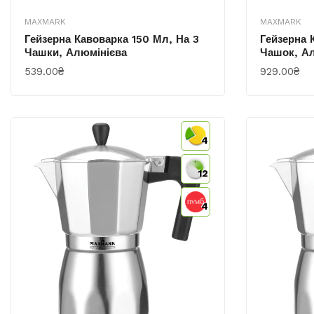
MAXMARK
MAXMARK
Гейзерна Кавоварка 150 Мл, На 3
Гейзерна 
Чашки, Алюмінієва
Чашок, А
539.00₴
929.00₴
КУПИТИ
КУПИТИ
4
12
4