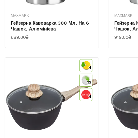
MAXMARK
MAXMARK
Гейзерна Кавоварка 300 Мл, На 6
Гейзерна 
Чашок, Алюмінієва
Чашок, А
689.00₴
919.00₴
КУПИТИ
КУПИТИ
4
12
4