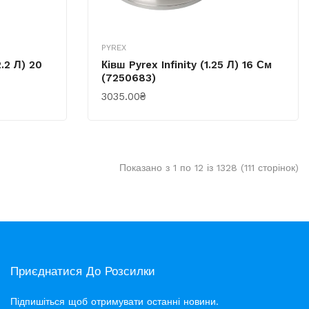
PYREX
.2 Л) 20
Ківш Pyrex Infinity (1.25 Л) 16 См
(7250683)
3035.00₴
КУПИТИ
Показано з 1 по 12 із 1328 (111 сторінок)
Приєднатися До Розсилки
Підпишіться щоб отримувати останні новини.