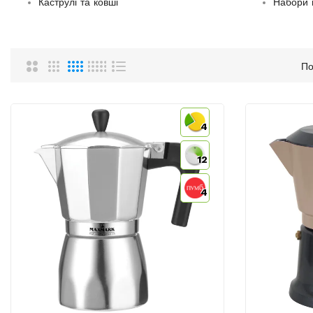
Каструлі та ковші
Набори 
По
4
12
4