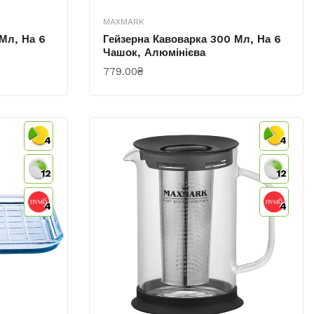
MAXMARK
Мл, На 6
Гейзерна Кавоварка 300 Мл, На 6
Чашок, Алюмінієва
779.00₴
КУПИТИ
4
4
12
12
4
4