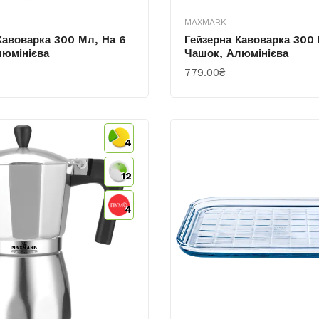
MAXMARK
Кавоварка 300 Мл, На 6
Гейзерна Кавоварка 300 
люмінієва
Чашок, Алюмінієва
779.00₴
КУПИТИ
4
12
4