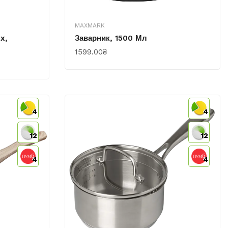
MAXMARK
x,
Заварник, 1500 Мл
1599.00₴
КУПИТИ
4
4
12
12
4
4