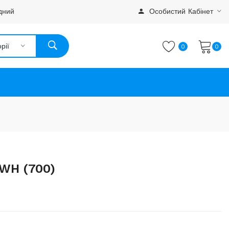
дний
Особистий Кабінет
рії
0
0
 WH (700)