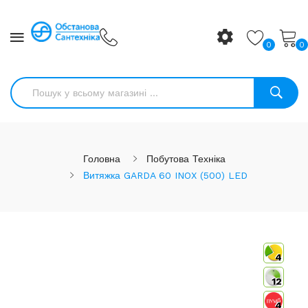
0
0
Головна
Побутова Техніка
Витяжка GARDA 60 INOX (500) LED
4
12
4