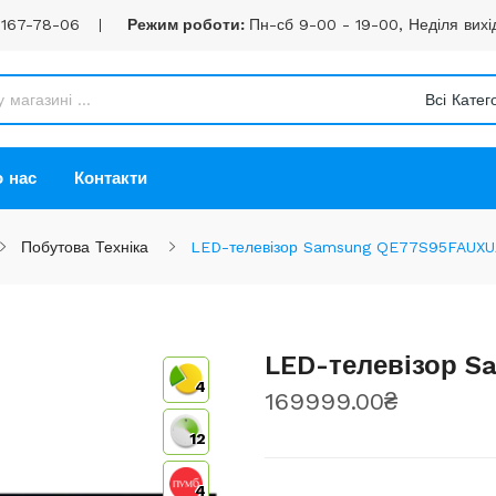
 167-78-06
Режим роботи:
Пн-сб 9-00 - 19-00, Неділя вихі
Всі Катего
 нас
Контакти
Побутова Техніка
LED-телевізор Samsung QE77S95FAUXUA
LED-телевізор S
4
169999.00₴
12
4