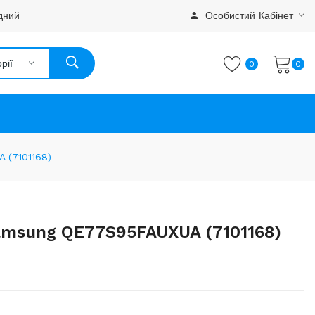
дний
Особистий Кабінет
рії
0
0
 (7101168)
amsung QE77S95FAUXUA (7101168)