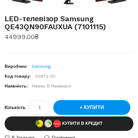
LED-телевізор Samsung
QE43QN90FAUXUA (7101115)
44999.00₴
Виробник:
Samsung
Код товару:
20972-20
Наявність:
Немає В Наявності
КУПИТИ
Кількість
КУПИТИ В КРЕДИТ
В Закладки
Порівняння