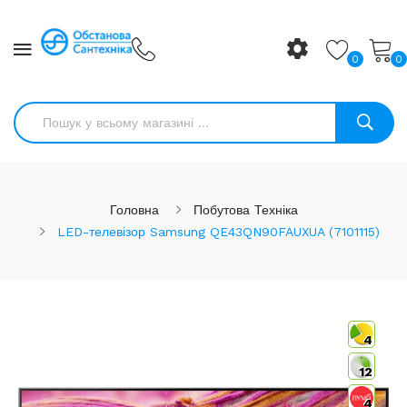
0
0
Головна
Побутова Техніка
LED-телевізор Samsung QE43QN90FAUXUA (7101115)
4
12
4