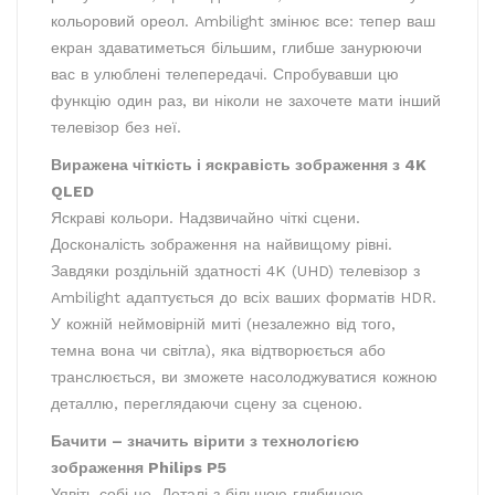
кольоровий ореол. Ambilight змінює все: тепер ваш
екран здаватиметься більшим, глибше занурюючи
вас в улюблені телепередачі. Спробувавши цю
функцію один раз, ви ніколи не захочете мати інший
телевізор без неї.
Виражена чіткість і яскравість зображення з 4K
QLED
Яскраві кольори. Надзвичайно чіткі сцени.
Досконалість зображення на найвищому рівні.
Завдяки роздільній здатності 4K (UHD) телевізор з
Ambilight адаптується до всіх ваших форматів HDR.
У кожній неймовірній миті (незалежно від того,
темна вона чи світла), яка відтворюється або
транслюється, ви зможете насолоджуватися кожною
деталлю, переглядаючи сцену за сценою.
Бачити – значить вірити з технологією
зображення Philips P5
Уявіть собі це. Деталі з більшою глибиною.