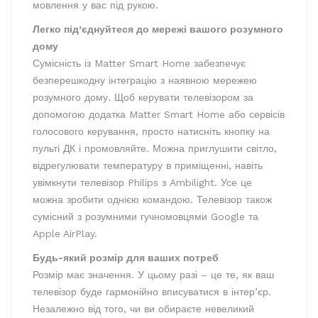
мовлення у вас під рукою.
Легко під’єднуйтеся до мережі вашого розумного
дому
Сумісність із Matter Smart Home забезпечує
безперешкодну інтеграцію з наявною мережею
розумного дому. Щоб керувати телевізором за
допомогою додатка Matter Smart Home або сервісів
голосового керування, просто натисніть кнопку на
пульті ДК і промовляйте. Можна приглушити світло,
відрегулювати температуру в приміщенні, навіть
увімкнути телевізор Philips з Ambilight. Усе це
можна зробити однією командою. Телевізор також
сумісний з розумними гучномовцями Google та
Apple AirPlay.
Будь-який розмір для ваших потреб
Розмір має значення. У цьому разі – це те, як ваш
телевізор буде гармонійно вписуватися в інтер’єр.
Незалежно від того, чи ви обираєте невеликий