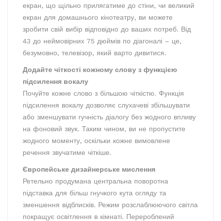
екран, що щільно прилягатиме до стіни, чи великий
екран для домашнього кінотеатру, ви можете
зробити свій вибір відповідно до ваших потреб. Від
43 до неймовірних 75 дюймів по діагоналі – це,
безумовно, телевізор, який варто дивитися.
Додайте чіткості кожному слову з функцією
підсилення вокалу
Почуйте кожне слово з більшою чіткістю. Функція
підсилення вокалу дозволяє слухачеві збільшувати
або зменшувати гучність діалогу без жодного впливу
на фоновий звук. Таким чином, ви не пропустите
жодного моменту, оскільки кожне вимовлене
речення звучатиме чіткіше.
Європейське дизайнерське мислення
Ретельно продумана центральна поворотна
підставка для більш гнучкого кута огляду та
зменшення відблисків. Режим розслаблюючого світла
покращує освітлення в кімнаті. Перероблений