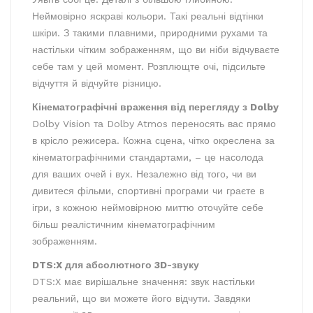
Неймовірно яскраві кольори. Такі реальні відтінки
шкіри. З такими плавними, природними рухами та
настільки чітким зображенням, що ви ніби відчуваєте
себе там у цей момент. Розплющте очі, підсильте
відчуття й відчуйте різницю.
Кінематографічні враження від перегляду з Dolby
Dolby Vision та Dolby Atmos переносять вас прямо
в крісло режисера. Кожна сцена, чітко окреслена за
кінематографічними стандартами, – це насолода
для ваших очей і вух. Незалежно від того, чи ви
дивитеся фільми, спортивні програми чи граєте в
ігри, з кожною неймовірною миттю оточуйте себе
більш реалістичним кінематографічним
зображенням.
DTS:X для абсолютного 3D-звуку
DTS:X має вирішальне значення: звук настільки
реальний, що ви можете його відчути. Завдяки