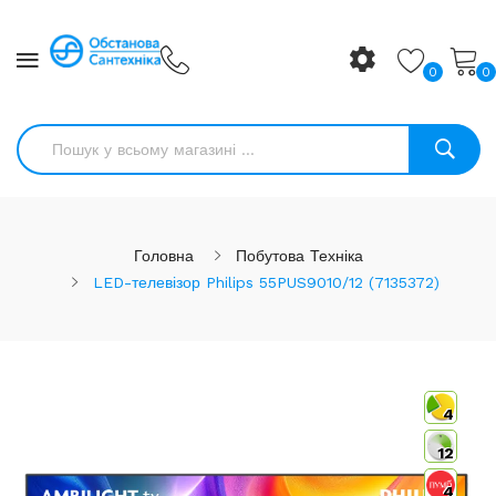
0
0
Головна
Побутова Техніка
LED-телевізор Philips 55PUS9010/12 (7135372)
4
12
4