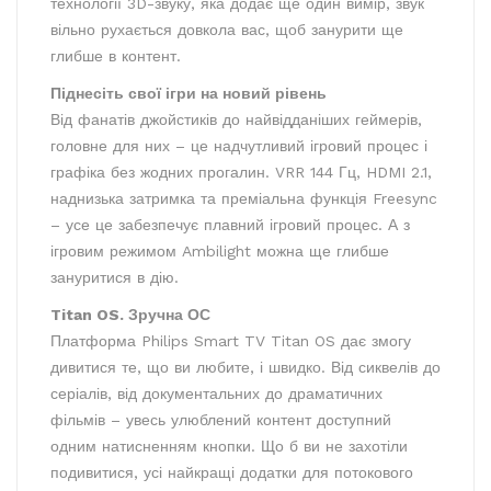
технології 3D-звуку, яка додає ще один вимір, звук
вільно рухається довкола вас, щоб занурити ще
глибше в контент.
Піднесіть свої ігри на новий рівень
Від фанатів джойстиків до найвідданіших геймерів,
головне для них – це надчутливий ігровий процес і
графіка без жодних прогалин. VRR 144 Гц, HDMI 2.1,
наднизька затримка та преміальна функція Freesync
– усе це забезпечує плавний ігровий процес. А з
ігровим режимом Ambilight можна ще глибше
зануритися в дію.
Titan OS. Зручна ОС
Платформа Philips Smart TV Titan OS дає змогу
дивитися те, що ви любите, і швидко. Від сиквелів до
серіалів, від документальних до драматичних
фільмів – увесь улюблений контент доступний
одним натисненням кнопки. Що б ви не захотіли
подивитися, усі найкращі додатки для потокового