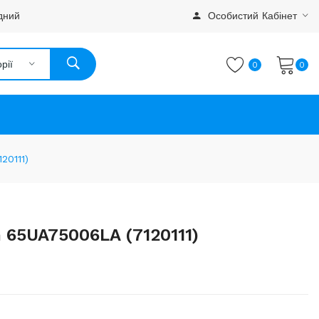
дний
Особистий Кабінет
рії
0
0
20111)
 65UA75006LA (7120111)