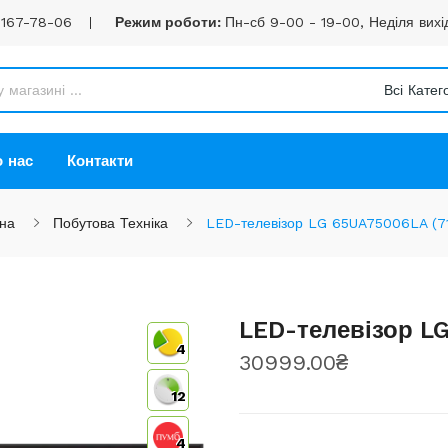
 167-78-06
Режим роботи:
Пн-сб 9-00 - 19-00, Неділя вихі
Всі Катего
 нас
Контакти
на
Побутова Техніка
LED-телевізор LG 65UA75006LA (71
LED-телевізор LG
4
30999.00₴
12
4