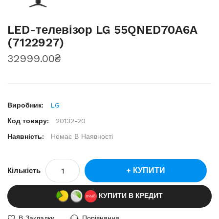
LED-телевізор LG 55QNED70A6A
(7122927)
32999.00₴
Виробник:
LG
Код товару:
20132-20
Наявність:
Немає В Наявності
КУПИТИ
Кількість
КУПИТИ В КРЕДИТ
В Закладки
Порівняння