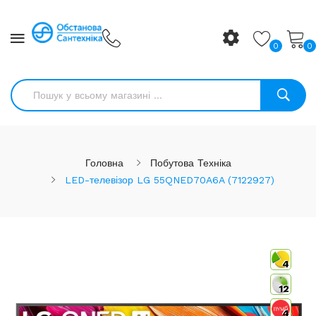
0
0
Головна
Побутова Техніка
LED-телевізор LG 55QNED70A6A (7122927)
4
12
4