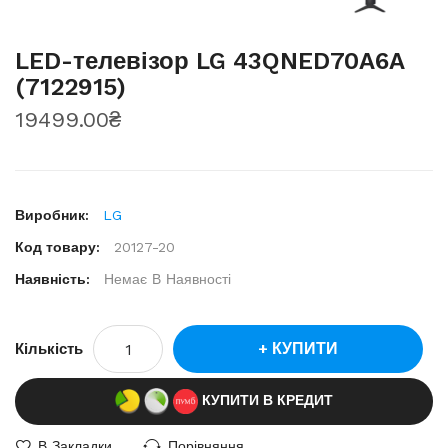
LED-телевізор LG 43QNED70A6A
(7122915)
19499.00₴
Виробник:
LG
Код товару:
20127-20
Наявність:
Немає В Наявності
КУПИТИ
Кількість
КУПИТИ В КРЕДИТ
В Закладки
Порівняння