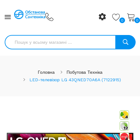
0
0
Головна
Побутова Техніка
LED-телевізор LG 43QNED70A6A (7122915)
4
12
4