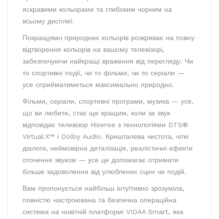
яскравими кольорами та глибоким чорним на
всьому дисплеї.
Покращувач природних кольорів розкриває на повну
відтворення кольорів на вашому телевізорі,
забезпечуючи найкращі враження від перегляду. Чи
то спортивні події, чи то фільми, чи то серіали —
усе сприйматиметься максимально природно.
Фільми, серіали, спортивні програми, музика — усе,
що ви любите, стає ще кращим, коли за звук
відповідає телевізор Hisense з технологіями DTS®
Virtual:X™ і Dolby Audio. Кришталева чистота, чіткі
діалоги, неймовірна деталізація, реалістичні ефекти
оточення звуком — усе це допомагає отримати
більше задоволення від улюблених сцен чи подій.
Вам пропонується найбільш інтуїтивно зрозуміла,
повністю настроювана та безпечна операційна
система на новітній платформі VIDAA Smart, яка