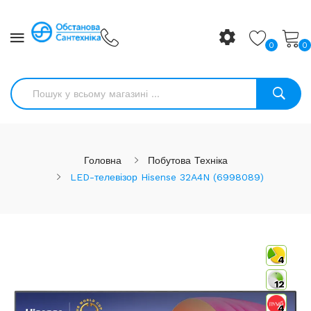
0
0
Головна
Побутова Техніка
LED-телевізор Hisense 32A4N (6998089)
4
12
4