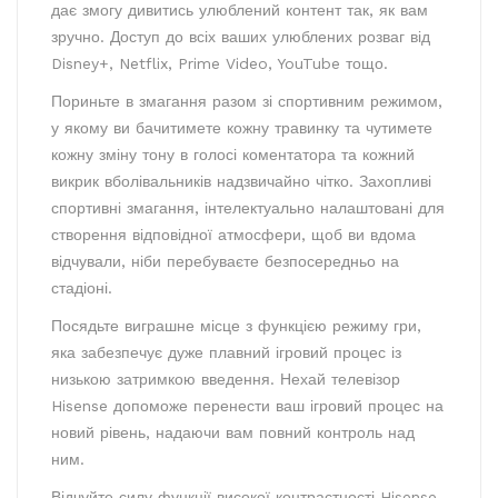
дає змогу дивитись улюблений контент так, як вам
зручно. Доступ до всіх ваших улюблених розваг від
Disney+, Netflix, Prime Video, YouTube тощо.
Пориньте в змагання разом зі спортивним режимом,
у якому ви бачитимете кожну травинку та чутимете
кожну зміну тону в голосі коментатора та кожний
викрик вболівальників надзвичайно чітко. Захопливі
спортивні змагання, інтелектуально налаштовані для
створення відповідної атмосфери, щоб ви вдома
відчували, ніби перебуваєте безпосередньо на
стадіоні.
Посядьте виграшне місце з функцією режиму гри,
яка забезпечує дуже плавний ігровий процес із
низькою затримкою введення. Нехай телевізор
Hisense допоможе перенести ваш ігровий процес на
новий рівень, надаючи вам повний контроль над
ним.
Відчуйте силу функції високої контрастності Hisense.