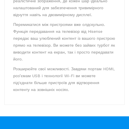
реалістичне зображення, де кожен шар ідеально
налаштований для забезпечення тривимірного
відчуття навіть на двовимірному дисплеї.
Перемикатися між пристроями вже олдскульно.
Функція передавання на телевізор від Hisense
передає ваш улюблений контент із вашого пристрою
прямо на телевізор. Ви можете без зайвих турбот як
виводити контент на екран, так і просто передавати
його.
Розширюйте свої можливості. Завдяки портам HDMI,
роз’ємам USB і технології Wi-Fi ви можете
під'єднати більше пристроїв для відтворення
контенту на зовнішніх носіях.