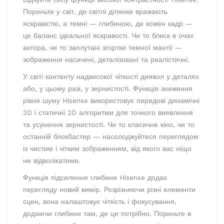
Пориньте у світ, де світлі ділянки вражають
яскравістю, а темні — глибиною, де кожен кадр —
це баланс ідеальної яскравості. Чи то блиск в очах
актора, чи то заплутані згортки темної мантії —
зображення насичені, деталізовані та реалістичні.
У світі контенту надвисокої чіткості диявол у деталях
або, у цьому разі, у зернистості. Функція зниження
рівня шуму Hisense використовує передові динамічні
3D і статичні 2D алгоритми для точного виявлення
та усунення зернистості. Чи то класичне кіно, чи то
останній блокбастер — насолоджуйтеся переглядом
із чистим і чітким зображенням, від якого вас ніщо
не відволікатиме.
Функція підсилення глибини Hisense додає
перегляду новий вимір. Розрізняючи різні елементи
сцен, вона налаштовує чіткість і фокусування,
додаючи глибини там, де це потрібно. Пориньте в