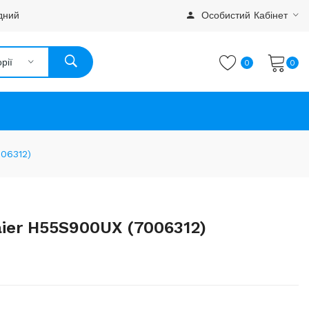
дний
Особистий Кабінет
рії
0
0
06312)
ier H55S900UX (7006312)