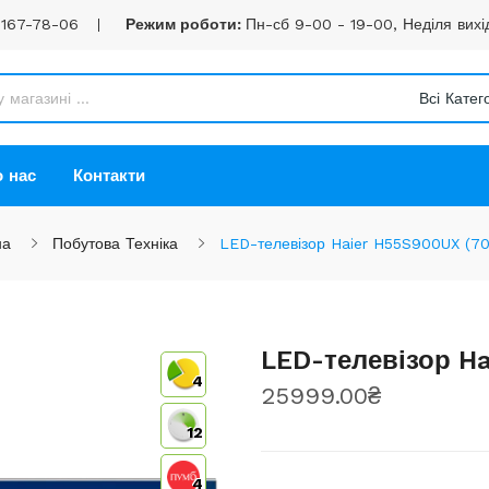
 167-78-06
Режим роботи:
Пн-сб 9-00 - 19-00, Неділя вихі
Всі Катего
 нас
Контакти
на
Побутова Техніка
LED-телевізор Haier H55S900UX (70
LED-телевізор Ha
4
25999.00₴
12
4