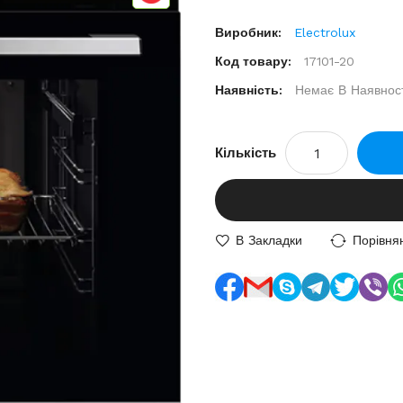
Виробник:
Electrolux
Код товару:
17101-20
Наявність:
Немає В Наявност
Кількість
В Закладки
Порівня