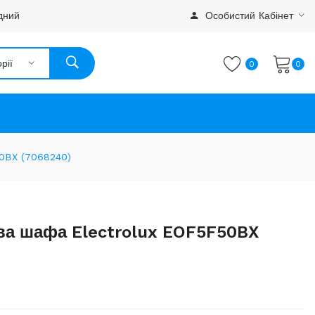
дний
Особистий Кабінет
рії
0
0
50BX (7068240)
ва шафа Electrolux EOF5F50BX