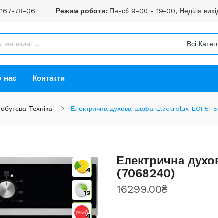
 167-78-06
Режим роботи:
Пн-сб 9-00 - 19-00, Неділя вихі
Всі Катего
 нас
Контакти
обутова Техніка
Електрична духова шафа Electrolux EOF5F
Електрична духо
4
(7068240)
16299.00₴
12
4