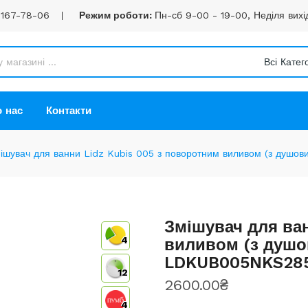
 167-78-06
Режим роботи:
Пн-сб 9-00 - 19-00, Неділя вихі
Всі Катего
 нас
Контакти
ішувач для ванни Lidz Kubis 005 з поворотним виливом (з душов
Змішувач для ван
4
виливом (з душо
LDKUB005NKS285
12
2600.00₴
4