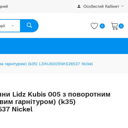
дний
Особистий Кабінет
рії
0
0
им гарнітуром) (k35) LDKUB005NKS28537 Nickel
ни Lidz Kubis 005 з поворотним
вим гарнітуром) (k35)
37 Nickel