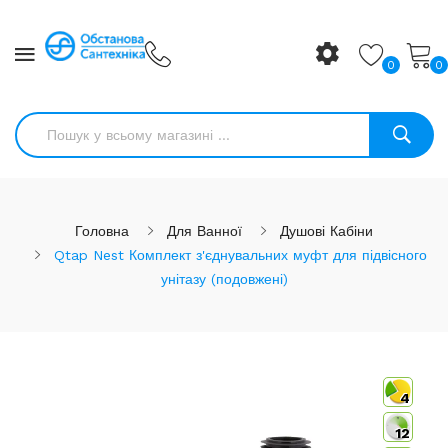
0
0
Головна
Для Ванної
Душові Кабіни
Qtap Nest Комплект з'єднувальних муфт для підвісного
унітазу (подовжені)
4
12