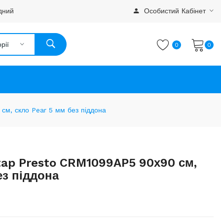
дний
Особистий Кабінет
рії
0
0
м, скло Pear 5 мм без піддона
tap Presto CRM1099AP5 90х90 см,
ез піддона