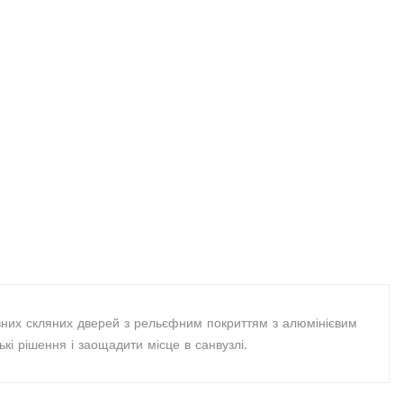
вних скляних дверей з рельєфним покриттям з алюмінієвим
кі рішення і заощадити місце в санвузлі.