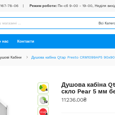
 167-78-06
Режим роботи:
Пн-сб 9-00 - 19-00, Неділя вихі
Всі Катего
 нас
Контакти
ушові Кабіни
Душова кабіна Qtap Presto CRM1099AP5 90х90 с
Душова кабіна Q
4
скло Pear 5 мм б
11236.00₴
12
4