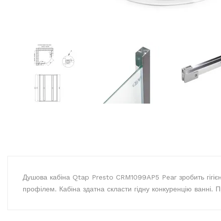
Душова кабіна Qtap Presto CRM1099AP5 Pear зробить гігіє
профілем. Кабіна здатна скласти гідну конкуренцію ванні. П